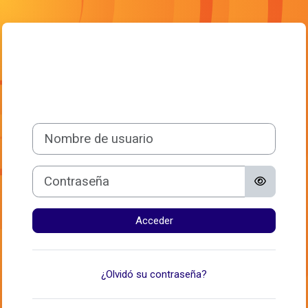
Salta al contenido principal
Entrar a Campus
Nombre de usuario
Contraseña
Acceder
¿Olvidó su contraseña?